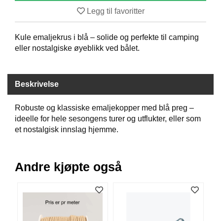
B
Legg til favoritter
Å
T
Kule emaljekrus i blå – solide og perfekte til camping
U
T
eller nostalgiske øyeblikk ved bålet.
S
T
Y
Beskrivelse
R
Robuste og klassiske emaljekopper med blå preg –
K
ideelle for hele sesongens turer og utflukter, eller som
N
et nostalgisk innslag hjemme.
I
V
E
Andre kjøpte også
R
T
A
U