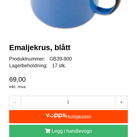
I
S
K
E
U
T
S
T
Emaljekrus, blått
Y
R
Produktnummer:
GB39-900
Lagerbeholdning:
17 stk.
F
69,00
L
U
inkl. mva.
E
F
-
+
I
S
K
Hurtigkasse
E
Legg i handlevogn