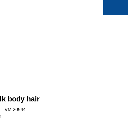
0
Min side
Favoritter
lk body hair
:
VM-20944
g: