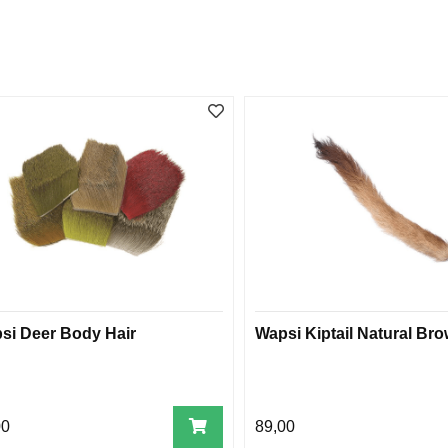
si Deer Body Hair
Wapsi Kiptail Natural Br
00
89,00