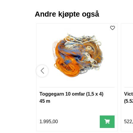
Andre kjøpte også
Toggegarn 10 omfar (1,5 x 4)
Vic
45 m
(5.5
1.995,00
522