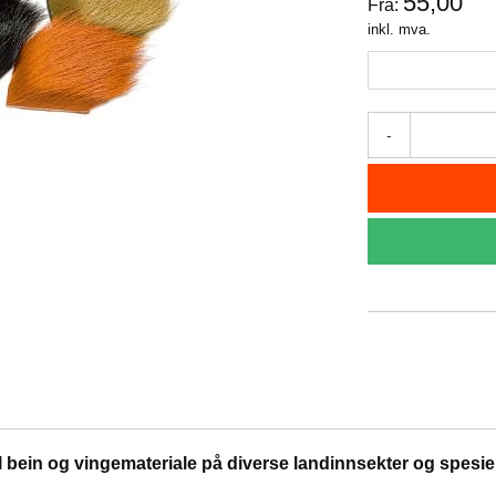
55,00
Fra:
inkl. mva.
-
bein og vingemateriale på diverse landinnsekter og spesielt