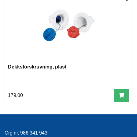
E
K
L
E
D
N
I
N
G
Dekksforskruvning, plast
V
A
N
N
S
179,00
P
O
R
T
Org nr. 986 341 943