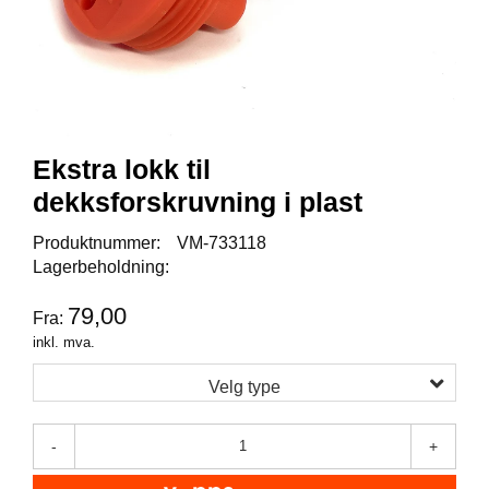
I
S
K
E
U
T
S
T
Ekstra lokk til
Y
R
dekksforskruvning i plast
Produktnummer:
VM-733118
Lagerbeholdning:
F
L
U
79,00
Fra:
E
inkl. mva.
F
I
Velg type
S
K
E
-
+