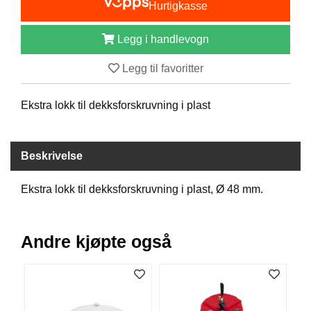
Hurtigkasse
B
Å
Legg i handlevogn
T
U
T
Legg til favoritter
S
T
Ekstra lokk til dekksforskruvning i plast
Y
R
Beskrivelse
K
N
Ekstra lokk til dekksforskruvning i plast, Ø 48 mm.
I
V
E
R
Andre kjøpte også
T
A
U