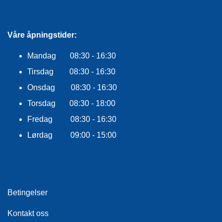
F
L
A
G
Våre åpningstider:
G
Mandag 08:30 - 16:30
S
Tirsdag 08:30 - 16:30
I
K
Onsdag 08:30 - 16:30
K
E
Torsdag 08:30 - 18:00
R
Fredag 08:30 - 16:30
H
E
Lørdag 09:00 - 15:00
T
Betingelser
Kontakt oss