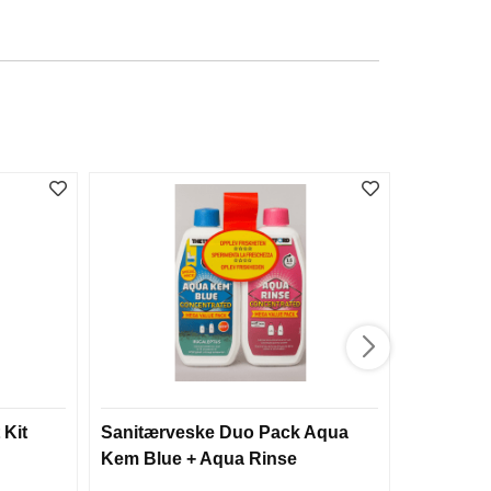
 Kit
Sanitærveske Duo Pack Aqua
McLean 
Kem Blue + Aqua Rinse