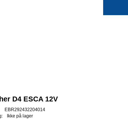
0
Min side
Favoritter
her D4 ESCA 12V
:
EBR292432204014
g:
Ikke på lager