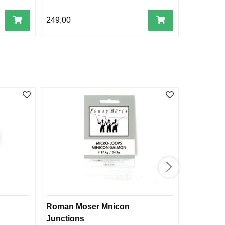
249,00
1.149,00
Roman Moser Mnicon
Vision C
Junctions