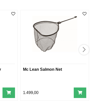
y
Mc Lean Salmon Net
Simms St
1.499,00
1.599,00