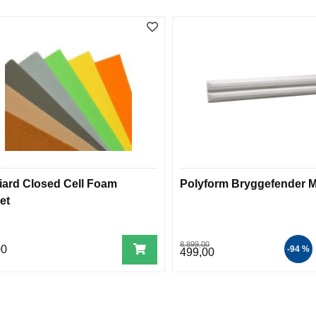
iard Closed Cell Foam
Polyform Bryggefender 
et
8.899,00
00
-94 %
499,00