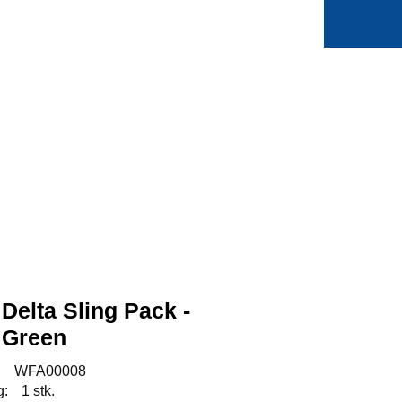
0
Min side
Favoritter
Delta Sling Pack -
 Green
:
WFA00008
g:
1 stk.