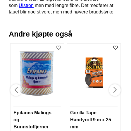
som
Ulstron
men med lengre fibre. Det medfører at
B
Å
tauet blir noe stivere, men med høyere bruddstyrke.
T
U
T
Andre kjøpte også
S
T
Y
R
K
N
I
V
E
R
Epifanes Malings
Gorilla Tape
N
T
og
Handyroll 9 m x 25
M
A
Bunnstoffjerner
mm
U