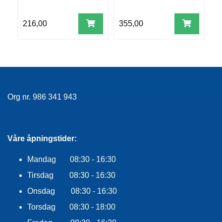
R
O
216,00
355,00
8
G
G
A
R
N
Org nr. 986 341 943
F
L
Y
T
E
Våre åpningstider:
P
L
Mandag 08:30 - 16:30
A
G
Tirsdag 08:30 - 16:30
G
Onsdag 08:30 - 16:30
Torsdag 08:30 - 18:00
B