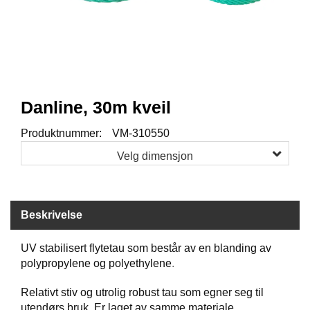
I
S
K
E
U
T
S
T
Danline, 30m kveil
Y
R
Produktnummer:
VM-310550
Velg dimensjon
F
L
U
E
Beskrivelse
F
I
UV stabilisert flytetau som består av en blanding av
S
K
polypropylene og polyethylene
.
E
Relativt stiv og utrolig robust tau som egner seg til
utendørs bruk. Er laget av samme materiale