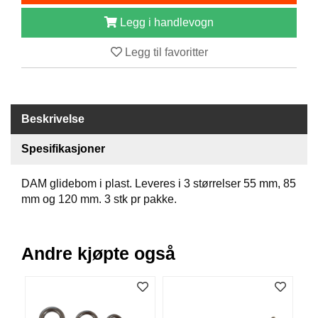
B
Legg i handlevogn
Å
T
Legg til favoritter
U
T
S
T
Y
Beskrivelse
R
Spesifikasjoner
K
N
DAM glidebom i plast. Leveres i 3 størrelser 55 mm, 85
I
mm og 120 mm. 3 stk pr pakke.
V
E
R
Andre kjøpte også
T
A
U