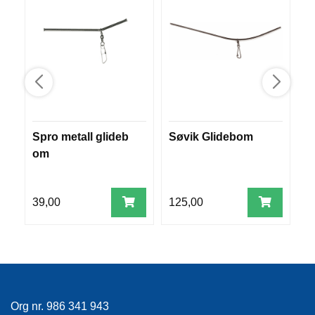
R
O
G
G
A
R
N
Spro metall glideb
Søvik Glidebom
F
F
L
om
B
Y
B
T
E
39,00
125,00
7
P
L
A
G
G
Org nr. 986 341 943
B