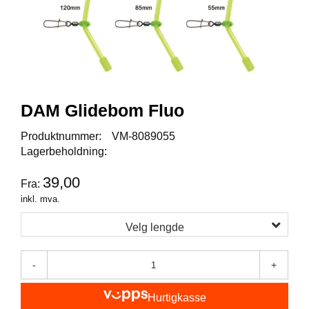
I
S
K
E
U
T
S
T
DAM Glidebom Fluo
Y
R
Produktnummer:
VM-8089055
Lagerbeholdning:
F
39,00
L
Fra:
U
inkl. mva.
E
F
Velg lengde
I
S
K
-
+
E
Hurtigkasse