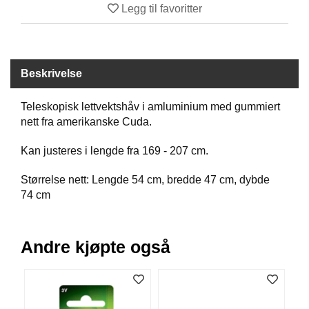
Legg til favoritter
B
Å
T
U
T
Beskrivelse
S
T
Y
Teleskopisk lettvektshåv i amluminium med gummiert
R
nett fra amerikanske Cuda.
Kan justeres i lengde fra 169 - 207 cm.
K
N
Størrelse nett: Lengde 54 cm, bredde 47 cm, dybde
I
74 cm
V
E
R
Andre kjøpte også
T
A
U