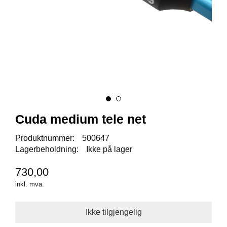
I
S
K
E
U
T
S
T
Y
R
Cuda medium tele net
F
L
Produktnummer:
500647
U
Lagerbeholdning:
Ikke på lager
E
F
730,00
I
S
inkl. mva.
K
E