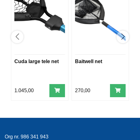
R
O
G
G
A
R
N
Cuda large tele net
Baitwell net
S
F
L
S
Y
T
E
1.045,00
270,00
8
P
L
A
G
G
B
Org nr. 986 341 943