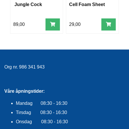
R
Jungle Cock
Cell Foam Sheet
C
O
G
G
89,00
29,00
2
A
R
N
F
L
Org nr. 986 341 943
Y
T
E
P
L
Våre åpningstider:
A
G
Mandag 08:30 - 16:30
G
Tirsdag 08:30 - 16:30
Onsdag 08:30 - 16:30
B