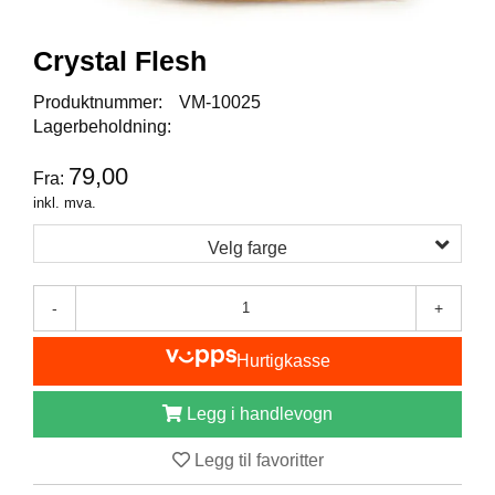
I
S
K
Crystal Flesh
E
U
Produktnummer:
VM-10025
T
Lagerbeholdning:
S
T
79,00
Y
Fra:
R
inkl. mva.
Velg farge
F
L
-
+
U
E
F
Hurtigkasse
I
S
Legg i handlevogn
K
E
Legg til favoritter