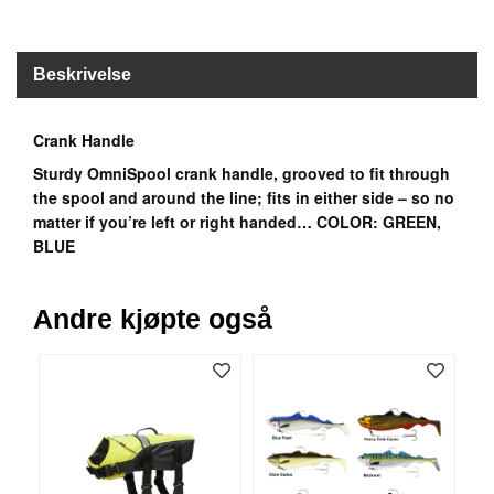
B
Å
T
Beskrivelse
U
T
S
Crank Handle
T
Y
Sturdy OmniSpool crank handle, grooved to fit through
R
the spool and around the line; fits in either side – so no
matter if you’re left or right handed… COLOR: GREEN,
BLUE
K
N
I
Andre kjøpte også
V
E
R
T
A
U