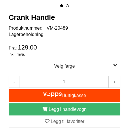
I
S
K
Crank Handle
E
U
Produktnummer:
VM-20489
T
Lagerbeholdning:
S
T
Y
129,00
Fra:
R
inkl. mva.
Velg farge
F
L
U
-
+
E
F
Hurtigkasse
I
S
K
Legg i handlevogn
E
Legg til favoritter