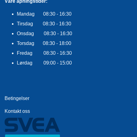
Våre åpningstider:
E
K
L
Mandag 08:30 - 16:30
E
Tirsdag 08:30 - 16:30
D
N
Onsdag 08:30 - 16:30
I
N
Torsdag 08:30 - 18:00
G
Fredag 08:30 - 16:30
Lørdag 09:00 - 15:00
V
A
N
N
S
Betingelser
P
O
R
Kontakt oss
T