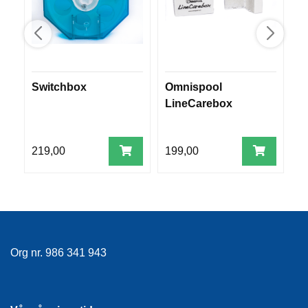
R
O
G
G
A
R
Switchbox
Omnispool
S
N
LineCarebox
L
F
L
219,00
199,00
1
Y
T
E
P
L
A
G
G
Org nr. 986 341 943
B