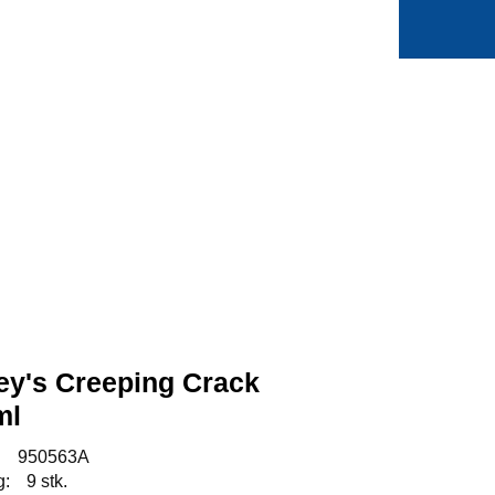
0
Min side
Favoritter
ley's Creeping Crack
ml
:
950563A
g:
9 stk.