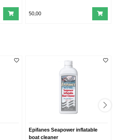
50,00
23,00
Epifanes Seapower inflatable
Seajet F
boat cleaner
ml)