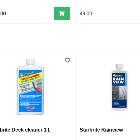
,00
49,00
brite Deck cleaner 1 l.
Starbrite Rainview