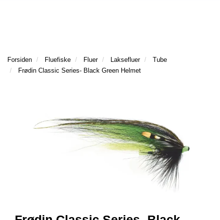
l
l
g
e
e
g
T
n
n
l
I
a
a
e
L
v
v
n
B
i
i
a
Forsiden
Fluefiske
Fluer
Laksefluer
Tube
A
g
g
v
Frødin Classic Series- Black Green Helmet
K
a
a
E
i
t
t
T
g
I
i
i
a
L
o
o
t
F
n
n
i
O
o
R
n
S
I
D
E
N
F
Frødin Classic Series- Black