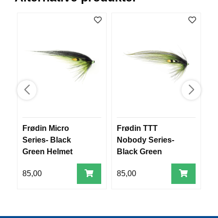
R
O
G
G
A
R
N
F
L
Y
T
Frødin Micro
Frødin TTT
F
E
Series- Black
Nobody Series-
B
P
L
Green Helmet
Black Green
H
A
Helmet
G
85,00
85,00
8
G
B