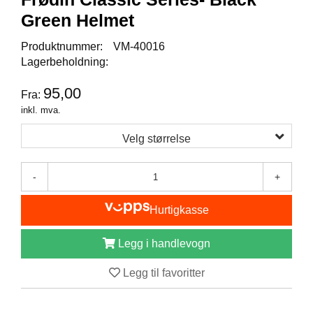
I
S
Green Helmet
K
E
Produktnummer:
VM-40016
U
Lagerbeholdning:
T
S
95,00
Fra:
T
Y
inkl. mva.
R
Velg størrelse
F
-
+
L
U
Hurtigkasse
E
F
I
Legg i handlevogn
S
K
Legg til favoritter
E