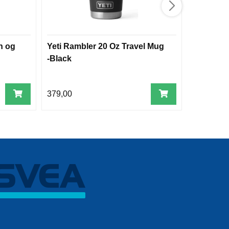
n og
Yeti Rambler 20 Oz Travel Mug
Trangia B
-Black
m/sikker
379,00
229,00