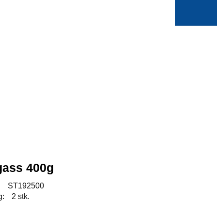
0
Min side
Favoritter
ass 400g
:
ST192500
g:
2 stk.