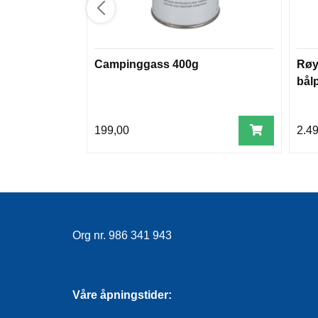
Campinggass 400g
Røy
bål
199,00
2.4
Org nr. 986 341 943
Våre åpningstider: