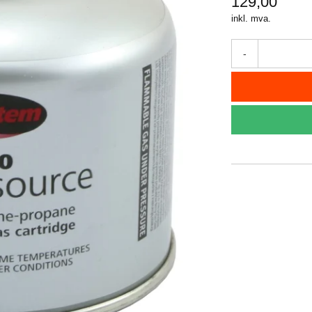
129,00
inkl. mva.
-