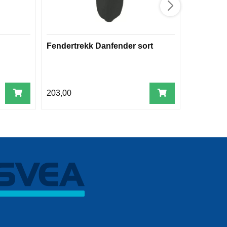
Fendertrekk Danfender sort
Kveitebom
203,00
79,00