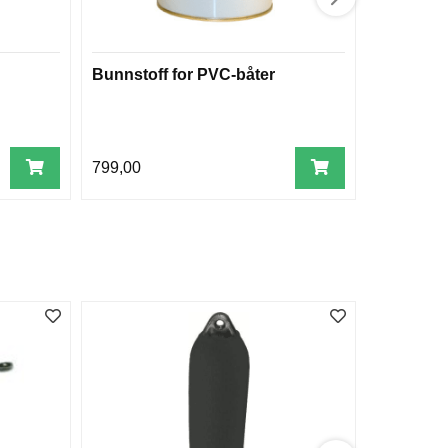
Bunnstoff for PVC-båter
Landstrø
kompatib
799,00
895,00