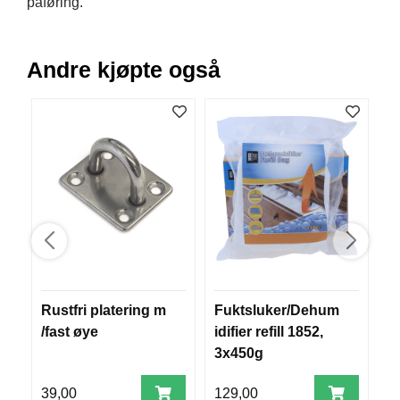
påføring.
R
O
G
G
Andre kjøpte også
A
R
N
F
L
Y
T
E
P
L
A
Rustfri platering m
Fuktsluker/Dehum
D
G
G
/fast øye
idifier refill 1852,
m
3x450g
2
99
B
39,00
129,00
7