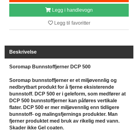
B
Legg i handlevogn
Å
T
Legg til favoritter
U
T
S
T
Y
Beskrivelse
R
Soromap Bunnstoffjerner DCP 500
K
N
Soromap bunnstoffjerner er et miljøvennlig og
I
nedbrytbart produkt for å fjerne eksisterende
V
bunnstoff. DCP 500 er i geleform, som medfører at
E
DCP 500 bunnstoffjerner kan påføres vertikale
R
flater. DCP 500 er mer miljøvennlig enn tidligere
bunnstoff- og malingsfjernings produkter. Man
fjerner produktet med bruk av rikelig med vann.
T
Skader ikke Gel coaten.
A
U