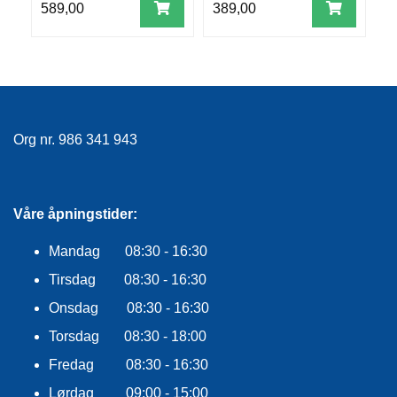
F
589,00
389,00
1
L
A
G
G
S
I
Org nr. 986 341 943
K
K
E
R
Våre åpningstider:
H
E
T
Mandag 08:30 - 16:30
Tirsdag 08:30 - 16:30
Onsdag 08:30 - 16:30
Torsdag 08:30 - 18:00
Fredag 08:30 - 16:30
Lørdag 09:00 - 15:00