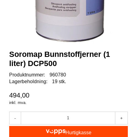
I
S
K
E
U
T
S
T
Y
Soromap Bunnstoffjerner (1
R
liter) DCP500
Produktnummer:
960780
F
L
Lagerbeholdning:
19 stk.
U
E
494,00
F
inkl. mva.
I
S
K
-
+
E
Hurtigkasse