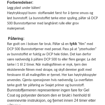
Forberedelser:
V
E
Legg plast under båten!
R
Høytrykksspyl bunn- stoffarealet først for å fjerne smuss og
K
løst bunnstoff. La bunnstoffet tørke etter spyling, påfør så DCP
O
500 Bunnstoffjerner med langhåret rulle eller grov
G
malerpensel.
F
O
Påføring:
R
T
tykk
Rør godt om i boksen før bruk. Påfør så en
”film” med
Ø
DCP 500 Bunnstoffjerner med pensel. Pass på at ”ytterhuden”
Y
av bunnstoffet er fuktig av DCP hele tiden. Det kan derfor
N
være nødvendig å påføre DCP 500 to eller flere ganger. La det
I
tørke i 1 til 2 timer. Når malingsfilmen er myk, fjern den
N
G
eksisterende filmen med skrape, og skyll deretter godt med
ferskvann til all malingsfilm er fjernet. Her kan høytrykksspyler
anvendes. Gjenta operasjonen hvis nødvendig. La overflaten
tørke godt før påføring av Seajet primer og bunnstoff.
T
Bunnstoffjerneren representerer ingen fare for Gel
E
I
Coat og polyester dersom den er brukt i henhold til
N
ovennevnte instruksjon, og fjernet innen 24 timer etter
E