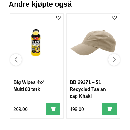
Andre kjøpte også
V
E
R
K
O
G
F
O
R
T
Ø
Y
N
I
N
Big Wipes 4x4
BB 29371 – 51
M
G
Multi 80 tørk
Recycled Taslan
tr
cap Khaki
l
T
269,00
499,00
1
E
I
N
E