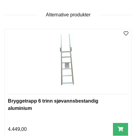
E
K
L
Alternative produkter
E
D
N
I
N
G
V
A
N
N
S
P
Bryggetrapp 6 trinn sjøvannsbestandig
O
aluminium
R
T
4.449,00