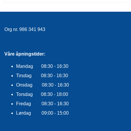
F
L
A
G
G
Org nr. 986 341 943
S
I
K
Våre åpningstider:
K
E
R
Mandag 08:30 - 16:30
H
Tirsdag 08:30 - 16:30
E
T
Onsdag 08:30 - 16:30
Torsdag 08:30 - 18:00
Fredag 08:30 - 16:30
Lørdag 09:00 - 15:00