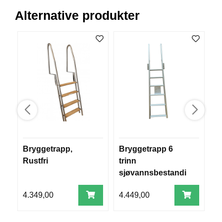
R
Alternative produkter
O
G
G
A
R
N
F
L
Y
T
E
P
Bryggetrapp,
Bryggetrapp 6
B
L
Rustfri
trinn
m
A
sjøvannsbestandi
p
G
G
g aluminium
4.349,00
4.449,00
1
B