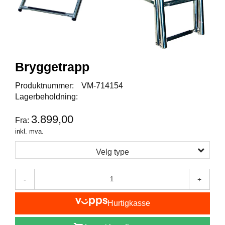
I
S
K
E
U
T
S
Bryggetrapp
T
Y
Produktnummer:
VM-714154
R
Lagerbeholdning:
3.899,00
Fra:
F
inkl. mva.
L
U
Velg type
E
F
I
-
+
S
K
E
Hurtigkasse