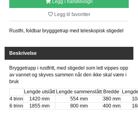
Legg i handlevogn
B
Å
Legg til favoritter
T
U
T
Rustfri, foldbar brygggetrap med teleskopisk stigedel
S
T
Y
R
Beskrivelse
Bryggetrapp i rustfritt, med stigedel som lett vippes opp
K
av vannet og skyves sammen når den ikke skal være i
N
bruk
I
V
Lengde utslått
Lengde sammenslått
Bredde
Lengde 
E
4 trinn
1420 mm
554 mm
380 mm
10
R
6 trinn
1855 mm
800 mm
400 mm
16
T
A
U