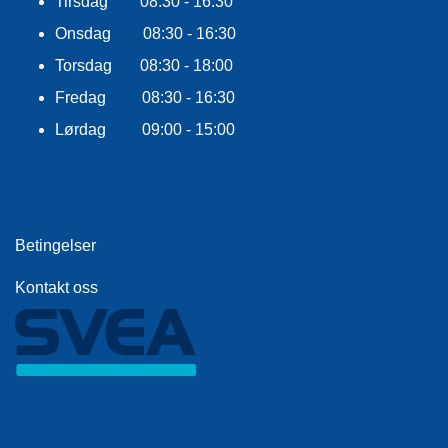
Tirsdag 08:30 - 16:30
E
K
Onsdag 08:30 - 16:30
L
E
Torsdag 08:30 - 18:00
D
Fredag 08:30 - 16:30
N
I
Lørdag 09:00 - 15:00
N
G
V
Betingelser
A
N
N
Kontakt oss
S
P
O
R
T