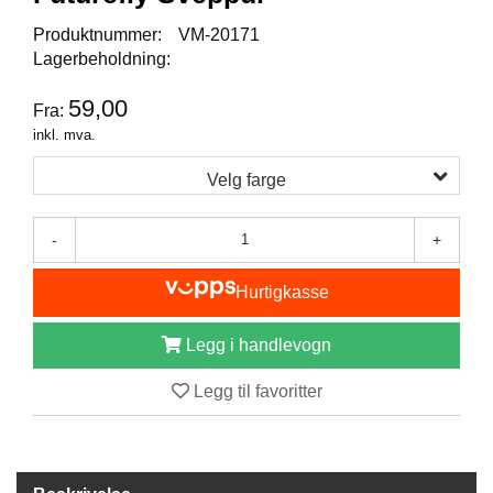
I
S
Produktnummer:
VM-20171
K
Lagerbeholdning:
E
U
59,00
Fra:
T
S
inkl. mva.
T
Y
Velg farge
R
-
+
F
L
Hurtigkasse
U
E
Legg i handlevogn
F
I
Legg til favoritter
S
K
E