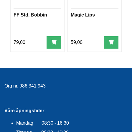
R
O
FF Std. Bobbin
Magic Lips
F
G
G
E
A
W
R
N
79,00
59,00
3
F
L
Y
T
E
P
Org nr. 986 341 943
L
A
G
G
Våre åpningstider:
Mandag 08:30 - 16:30
B