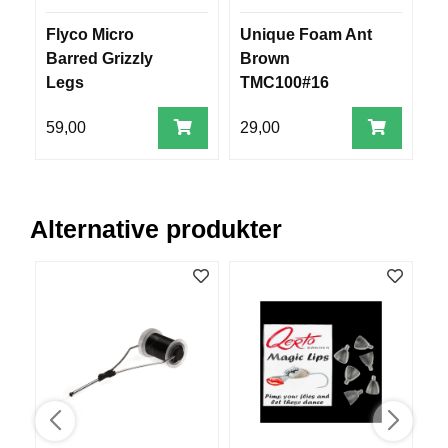
V
E
Flyco Micro
Unique Foam Ant
S
R
Barred Grizzly
Brown
K
Legs
TMC100#16
O
G
F
59,00
29,00
1
O
R
T
Ø
Y
Alternative produkter
N
I
N
G
T
E
I
N
E