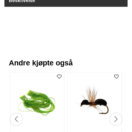
Beskrivelse
B
Å
T
U
T
S
T
Y
R
Andre kjøpte også
K
N
I
V
E
R
T
A
U