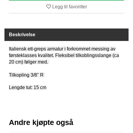
B
Legg til favoritter
Å
T
U
T
S
Beskrivelse
T
Y
Italiensk ett-greps armatur i forkrommet messing av
R
førsteklasses kvalitet. Fleksibel tilkoblingsslange (ca
20 cm) følger med.
K
Tilkopling 3/8" R
N
I
Lengde tut: 15 cm
V
E
R
T
Andre kjøpte også
A
U