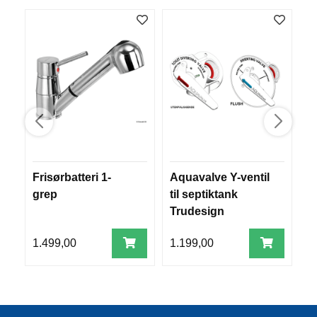
R
O
G
G
A
R
N
F
L
Y
Frisørbatteri 1-
Aquavalve Y-ventil
Fe
T
E
grep
til septiktank
S
P
Trudesign
p
L
A
1.
1.499,00
1.199,00
4
G
G
B