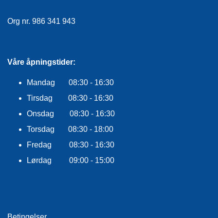
E
K
Org nr. 986 341 943
L
E
D
N
I
Våre åpningstider:
N
G
Mandag 08:30 - 16:30
Tirsdag 08:30 - 16:30
V
Onsdag 08:30 - 16:30
A
Torsdag 08:30 - 18:00
N
N
Fredag 08:30 - 16:30
S
P
Lørdag 09:00 - 15:00
O
R
T
Betingelser