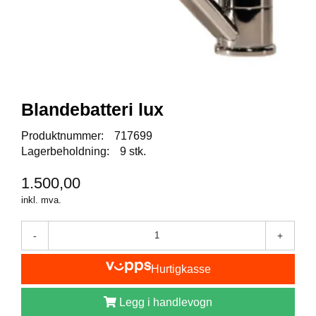
I
S
K
E
U
T
S
T
Blandebatteri lux
Y
R
Produktnummer:
717699
Lagerbeholdning:
9 stk.
F
1.500,00
L
U
inkl. mva.
E
F
-
+
I
S
K
Hurtigkasse
E
Legg i handlevogn