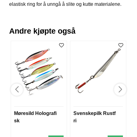
elastisk ring for å unngå å slite og kutte materialene.
B
Å
T
U
T
Andre kjøpte også
S
T
Y
R
K
N
I
V
E
R
Møresild Holografi
Svenskepilk Rustf
F
sk
ri
T
T
A
U