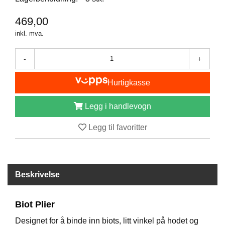
I
S
469,00
K
E
inkl. mva.
U
T
-
+
S
T
Y
Hurtigkasse
R
Legg i handlevogn
F
Legg til favoritter
L
U
E
F
I
Beskrivelse
S
K
E
Biot Plier
Designet for å binde inn biots, litt vinkel på hodet og