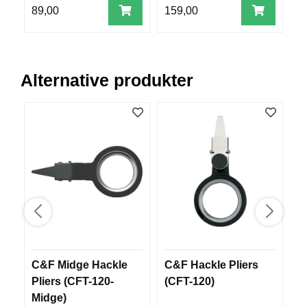
V
89,00
159,00
4
E
R
K
O
G
Alternative produkter
F
O
R
T
Ø
Y
N
I
N
G
T
E
C&F Midge Hackle
C&F Hackle Pliers
C
I
Pliers (CFT-120-
(CFT-120)
H
N
Midge)
(
E