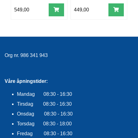
R
549,00
449,00
5
O
G
G
A
R
N
Org nr. 986 341 943
F
L
Y
T
Våre åpningstider:
E
P
Mandag 08:30 - 16:30
L
A
Tirsdag 08:30 - 16:30
G
G
Onsdag 08:30 - 16:30
Torsdag 08:30 - 18:00
Fredag 08:30 - 16:30
B