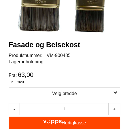
I
S
K
E
U
T
S
T
Fasade og Beisekost
Y
R
Produktnummer:
VM-900485
Lagerbeholdning:
F
63,00
Fra:
L
U
inkl. mva.
E
F
Velg bredde
I
S
K
-
+
E
Hurtigkasse