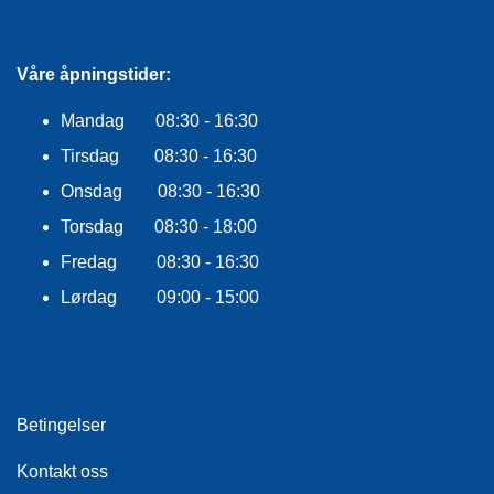
E
K
L
E
Våre åpningstider:
D
N
Mandag 08:30 - 16:30
I
N
Tirsdag 08:30 - 16:30
G
Onsdag 08:30 - 16:30
Torsdag 08:30 - 18:00
V
Fredag 08:30 - 16:30
A
N
Lørdag 09:00 - 15:00
N
S
P
O
R
T
Betingelser
Kontakt oss