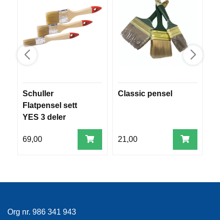
R
O
G
G
A
R
N
Schuller
Classic pensel
K
F
Flatpensel sett
L
Y
YES 3 deler
T
E
69,00
21,00
9
P
L
A
G
G
Org nr. 986 341 943
B