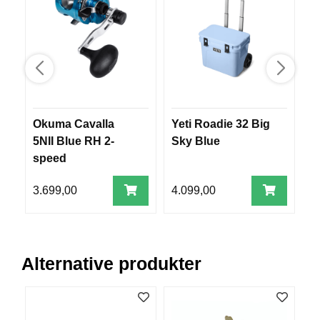
V
E
R
K
O
G
F
O
R
Okuma Cavalla
Yeti Roadie 32 Big
S
T
5NII Blue RH 2-
Sky Blue
k
Ø
Y
speed
N
I
3.699,00
4.099,00
9
N
G
Alternative produkter
T
E
I
N
E