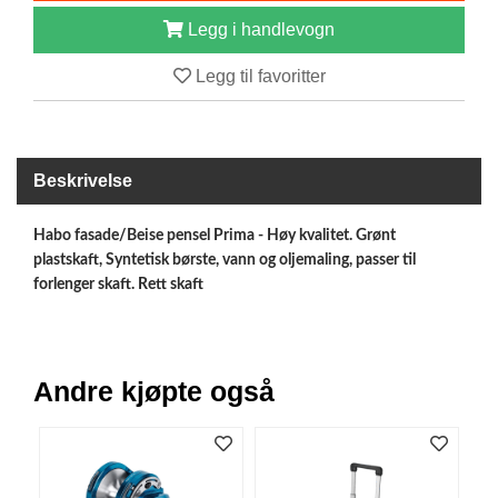
B
Legg i handlevogn
Å
T
Legg til favoritter
U
T
S
T
Y
Beskrivelse
R
Habo fasade/Beise pensel Prima - Høy kvalitet.
Grønt
plastskaft, Syntetisk børste, vann og oljemaling, passer til
K
forlenger skaft. Rett skaft
N
I
V
E
R
Andre kjøpte også
T
A
U