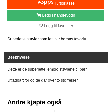
Hurtigkasse
B
Å
T
Legg i handlevogn
U
T
Legg til favoritter
S
T
Y
Superlette støvler som lett blir barnas favoritt
R
Beskrivelse
K
N
Dette er de superlette lemigo støvlene til barn.
I
V
E
Uttagbart for og de går over to størrelser.
R
T
Andre kjøpte også
A
U