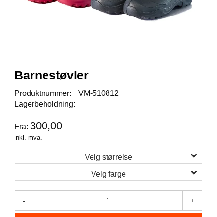
I
S
K
E
U
T
S
T
Barnestøvler
Y
R
Produktnummer:
VM-510812
Lagerbeholdning:
F
300,00
Fra:
L
U
inkl. mva.
E
F
Velg størrelse
I
Velg farge
S
K
E
-
+