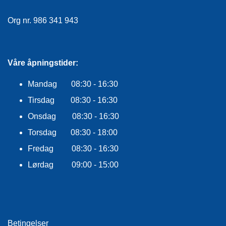
E
K
Org nr. 986 341 943
L
E
D
N
I
Våre åpningstider:
N
G
Mandag 08:30 - 16:30
Tirsdag 08:30 - 16:30
V
Onsdag 08:30 - 16:30
A
Torsdag 08:30 - 18:00
N
N
Fredag 08:30 - 16:30
S
P
Lørdag 09:00 - 15:00
O
R
T
Betingelser