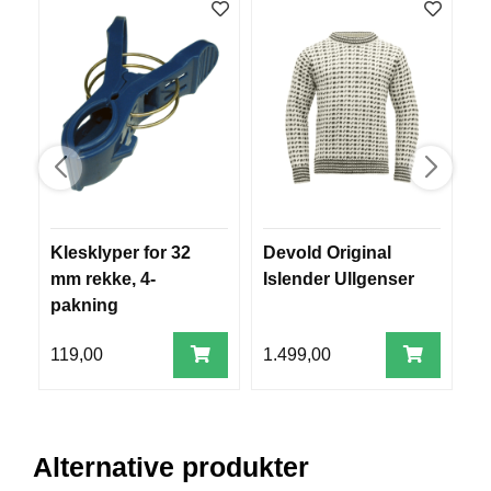
V
E
R
K
O
G
F
O
R
T
Ø
Y
Klesklyper for 32
Devold Original
Ø
N
mm rekke, 4-
Islender Ullgenser
e
I
N
pakning
G
119,00
1.499,00
4
T
E
I
Alternative produkter
N
E