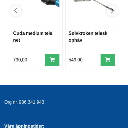
R
O
G
G
A
R
Cuda medium tele
Sølvkroken telesk
S
N
net
ophåv
S
F
730,00
549,00
8
L
Y
T
E
P
L
A
G
Org nr. 986 341 943
G
B
Våre åpningstider: