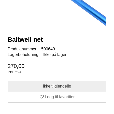
I
S
K
E
U
T
S
T
Baitwell net
Y
R
Produktnummer:
500649
Lagerbeholdning:
Ikke på lager
F
270,00
L
U
inkl. mva.
E
F
I
S
K
Legg til favoritter
E