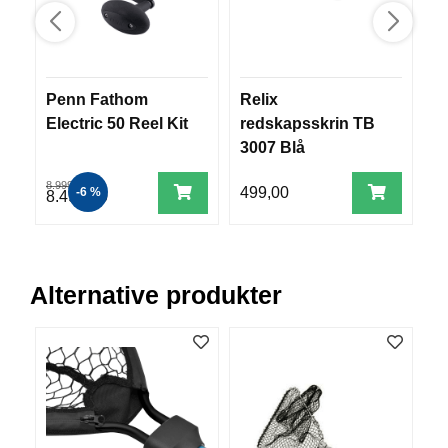
V
E
R
K
O
Penn Fathom
Relix
B
G
Electric 50 Reel Kit
redskapsskrin TB
L
F
O
3007 Blå
R
T
8.999,00
499,00
6
-6 %
8.499,00
Ø
Y
N
I
N
Alternative produkter
G
T
E
I
N
E