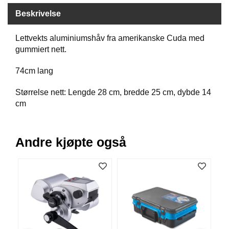
B
Beskrivelse
Å
T
Lettvekts aluminiumshåv fra amerikanske Cuda med
U
T
gummiert nett.
S
T
74cm lang
Y
R
Størrelse nett: Lengde 28 cm, bredde 25 cm, dybde 14
cm
K
N
Andre kjøpte også
I
V
E
R
T
A
U