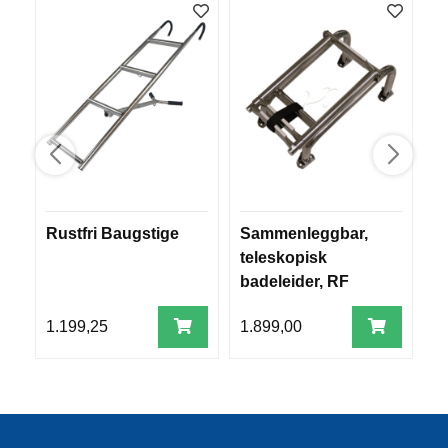
R
O
G
G
A
R
N
F
L
Rustfri Baugstige
Sammenleggbar,
B
Y
T
teleskopisk
m
E
badeleider, RF
p
P
L
1.199,25
1.899,00
1
A
G
G
B