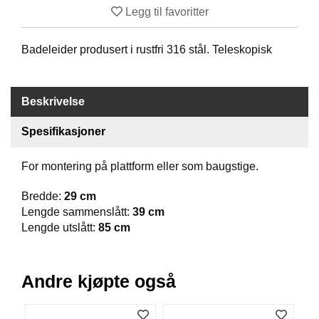
Legg til favoritter
B
Å
T
Badeleider produsert i rustfri 316 stål. Teleskopisk
U
T
S
T
Beskrivelse
Y
R
Spesifikasjoner
For montering på plattform eller som baugstige.
K
N
Bredde:
29 cm
I
V
Lengde sammenslått:
39 cm
E
Lengde utslått:
85 cm
R
Andre kjøpte også
T
A
U