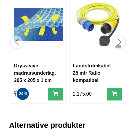
V
E
R
K
O
G
F
O
R
T
Ø
Dry-weave
Landstrømkabel
S
Y
N
madrassunderlag,
25 mtr Ratio
p
I
205 x 205 x 1 cm
kompatibel
p
N
2
G
999,00
2.175,00
9
-20 %
799,00
T
E
I
Alternative produkter
N
E