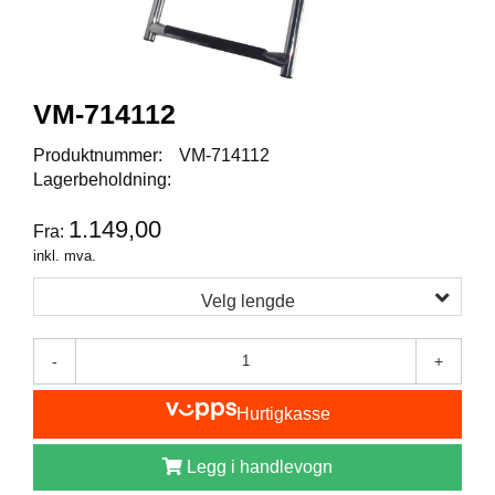
I
S
K
E
U
VM-714112
T
S
T
Produktnummer:
VM-714112
Y
Lagerbeholdning:
R
1.149,00
Fra:
inkl. mva.
F
L
Velg lengde
U
E
F
-
+
I
S
Hurtigkasse
K
E
Legg i handlevogn