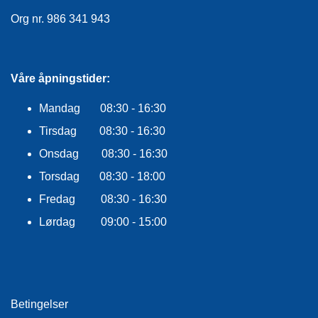
E
Org nr. 986 341 943
K
L
E
D
N
Våre åpningstider:
I
N
Mandag 08:30 - 16:30
G
Tirsdag 08:30 - 16:30
Onsdag 08:30 - 16:30
V
A
Torsdag 08:30 - 18:00
N
Fredag 08:30 - 16:30
N
S
Lørdag 09:00 - 15:00
P
O
R
T
Betingelser