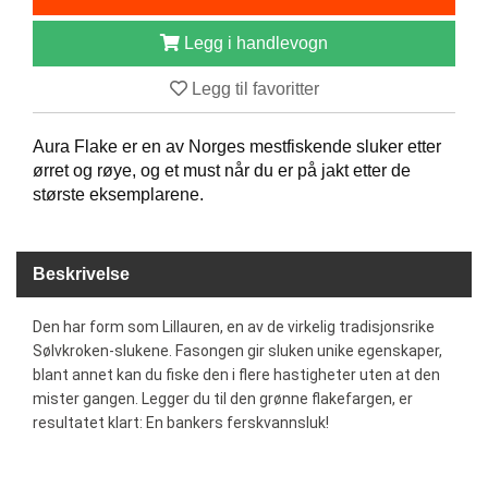
B
Å
Legg i handlevogn
T
U
Legg til favoritter
T
S
T
Aura Flake er en av Norges mestfiskende sluker etter
Y
ørret og røye, og et must når du er på jakt etter de
R
største eksemplarene.
K
Beskrivelse
N
I
V
Den har form som Lillauren, en av de virkelig tradisjonsrike
E
Sølvkroken-slukene. Fasongen gir sluken unike egenskaper,
R
blant annet kan du fiske den i flere hastigheter uten at den
mister gangen. Legger du til den grønne flakefargen, er
resultatet klart: En bankers ferskvannsluk!
T
A
U