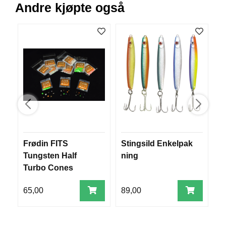
Andre kjøpte også
V
E
R
K
O
G
F
O
R
T
Ø
Y
N
I
N
Frødin FITS
Stingsild Enkelpak
J
G
Tungsten Half
ning
Turbo Cones
T
65,00
89,00
8
E
I
N
E