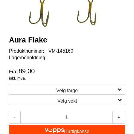
I
S
K
E
U
T
S
Aura Flake
T
Y
Produktnummer:
VM-145160
R
Lagerbeholdning:
89,00
Fra:
F
inkl. mva.
L
U
Velg farge
E
F
Velg vekt
I
S
K
-
+
E
Hurtigkasse