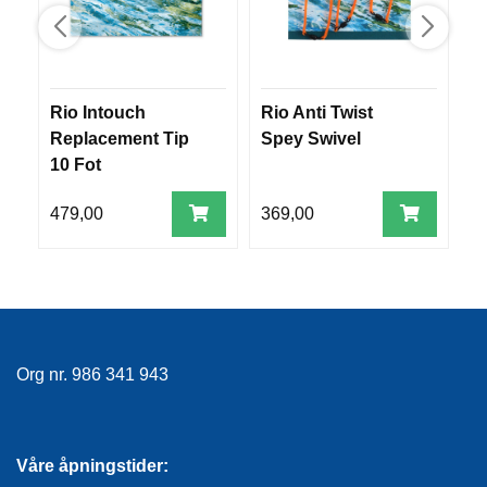
V
E
R
K
O
Rio Intouch
Rio Anti Twist
S
G
F
Replacement Tip
Spey Swivel
C
O
10 Fot
S
R
A
T
479,00
369,00
1
Ø
Y
N
I
N
G
Org nr. 986 341 943
T
E
I
N
Våre åpningstider:
E