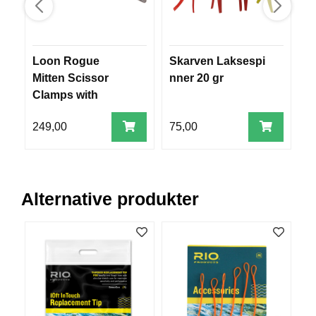
B
Å
T
U
Loon Rogue
Skarven Laksespi
Ø
T
Mitten Scissor
nner 20 gr
e
S
T
Clamps with
Y
Comfy Grip
R
249,00
75,00
4
K
N
Alternative produkter
I
V
E
R
T
A
U