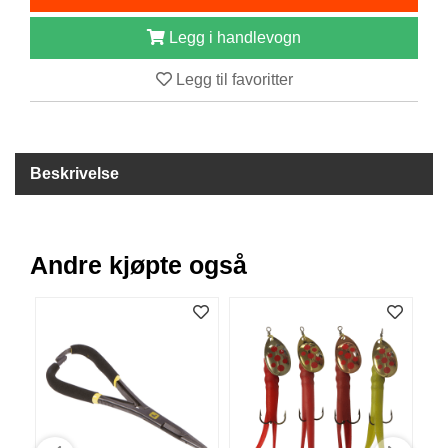
I
S
Legg i handlevogn
K
E
Legg til favoritter
U
T
S
T
Y
Beskrivelse
R
F
Andre kjøpte også
L
U
E
F
I
S
K
E