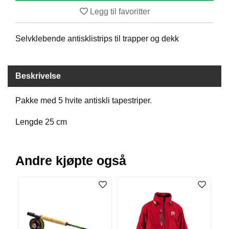
B
Legg til favoritter
Å
T
Selvklebende antisklistrips til trapper og dekk
U
T
S
T
Beskrivelse
Y
R
Pakke med 5 hvite antiskli tapestriper.
Lengde 25 cm
K
N
I
V
Andre kjøpte også
E
R
T
A
U