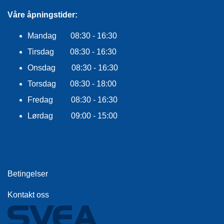
E
K
Våre åpningstider:
L
E
Mandag 08:30 - 16:30
D
N
Tirsdag 08:30 - 16:30
I
Onsdag 08:30 - 16:30
N
G
Torsdag 08:30 - 18:00
Fredag 08:30 - 16:30
V
Lørdag 09:00 - 15:00
A
N
N
S
P
O
Betingelser
R
T
Kontakt oss