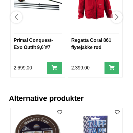
V
E
R
K
O
G
F
Primal Conquest-
Regatta Coral 861
M
O
Exo Outfit 9,6`#7
flytejakke rød
G
R
T
P
Ø
Y
2.699,00
2.399,00
5
N
I
N
G
Alternative produkter
T
E
I
N
E