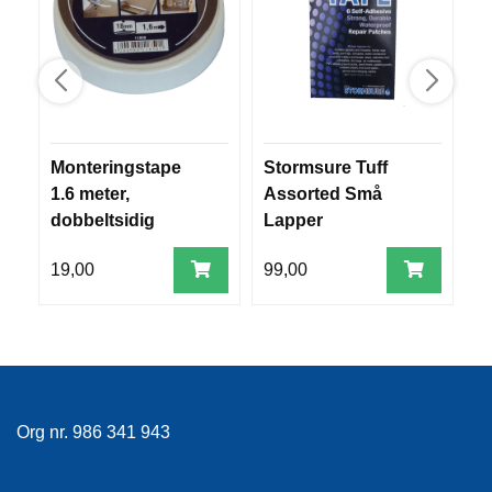
R
O
G
G
A
R
N
Monteringstape
Stormsure Tuff
T
1.6 meter,
Assorted Små
p
F
dobbeltsidig
Lapper
2
L
Y
19,00
99,00
1
T
E
P
L
A
G
G
Org nr. 986 341 943
B