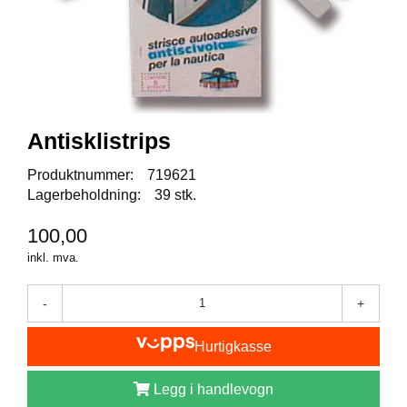
I
S
K
E
U
T
S
T
Antisklistrips
Y
R
Produktnummer:
719621
Lagerbeholdning:
39 stk.
F
100,00
L
U
inkl. mva.
E
F
-
+
I
S
K
Hurtigkasse
E
Legg i handlevogn