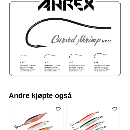
V
E
R
K
O
G
F
O
R
T
Ø
Y
N
I
N
G
Andre kjøpte også
T
E
I
N
E