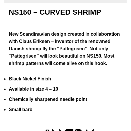
B
NS150 – CURVED SHRIMP
Å
T
U
T
S
New Scandinavian design created in collaboration
T
with Claus Eriksen – inventor of the renowned
Y
Danish shrimp fly the “Pattegrisen”. Not only
R
“Pattegrisen” will look beautiful on NS150. Most
shrimp patterns will come alive on this hook.
K
N
Black Nickel Finish
I
V
Available in size 4 – 10
E
R
Chemically sharpened needle point
Small barb
T
A
U