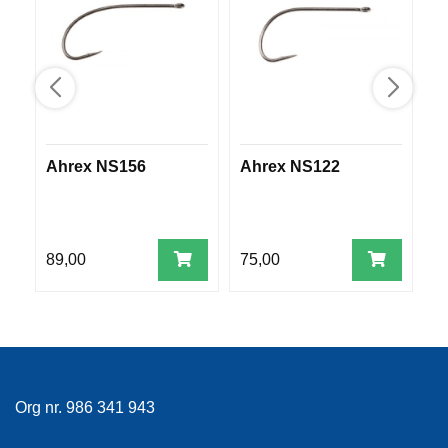
E
K
L
E
D
N
I
N
G
Ahrex NS156
Ahrex NS122
A
V
A
89,00
75,00
7
N
N
S
P
O
R
T
Org nr. 986 341 943