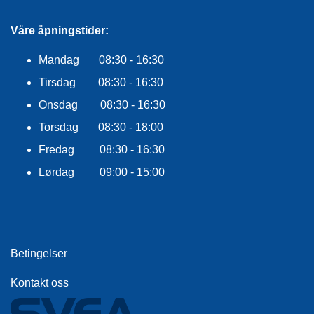
F
L
A
Våre åpningstider:
G
G
Mandag 08:30 - 16:30
Tirsdag 08:30 - 16:30
S
I
Onsdag 08:30 - 16:30
K
Torsdag 08:30 - 18:00
K
E
Fredag 08:30 - 16:30
R
H
Lørdag 09:00 - 15:00
E
T
Betingelser
Kontakt oss