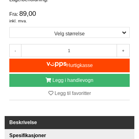
I
S
89,00
K
Fra:
E
inkl. mva.
U
T
Velg størrelse
S
T
Y
-
+
R
Hurtigkasse
F
Legg i handlevogn
L
U
Legg til favoritter
E
F
I
S
K
Beskrivelse
E
Spesifikasjoner