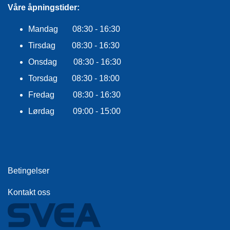
R
Våre åpningstider:
O
G
Mandag 08:30 - 16:30
G
Tirsdag 08:30 - 16:30
A
R
Onsdag 08:30 - 16:30
N
Torsdag 08:30 - 18:00
Fredag 08:30 - 16:30
F
L
Lørdag 09:00 - 15:00
Y
T
E
P
L
A
Betingelser
G
G
Kontakt oss
B