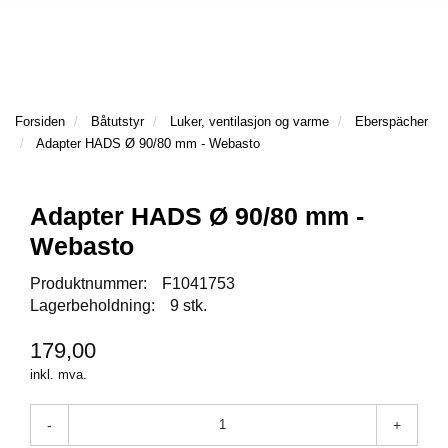
l
l
g
e
e
g
T
n
n
l
I
a
a
e
L
v
v
n
B
i
i
a
Forsiden
Båtutstyr
Luker, ventilasjon og varme
Eberspächer
A
g
g
v
Adapter HADS Ø 90/80 mm - Webasto
K
a
a
E
i
t
t
T
g
I
i
i
a
Adapter HADS Ø 90/80 mm -
L
o
o
t
Webasto
F
n
n
i
O
o
Produktnummer:
F1041753
R
n
Lagerbeholdning:
9 stk.
S
I
D
179,00
E
inkl. mva.
N
-
+
F