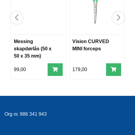
V
E
R
K
O
G
F
Messing
Vision CURVED
F
O
skapdørlås (50 x
MINI forceps
R
T
50 x 35 mm)
Ø
Y
99,00
179,00
1
N
I
N
G
T
Org nr. 986 341 943
E
I
N
E