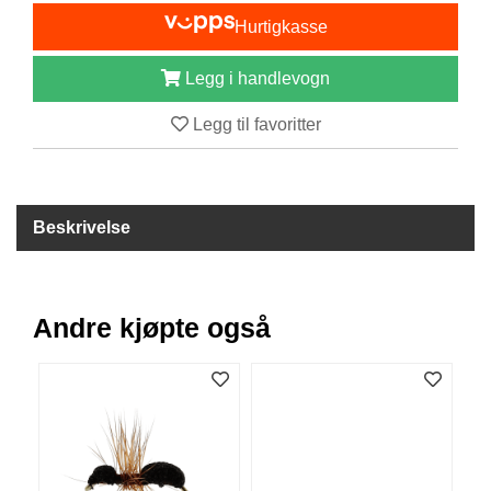
I
Hurtigkasse
S
K
E
Legg i handlevogn
U
T
Legg til favoritter
S
T
Y
R
Beskrivelse
F
L
U
Andre kjøpte også
E
F
I
S
K
E