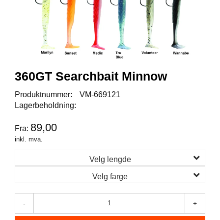
I
S
K
E
U
T
S
T
360GT Searchbait Minnow
Y
R
Produktnummer:
VM-669121
Lagerbeholdning:
F
89,00
Fra:
L
U
inkl. mva.
E
F
Velg lengde
I
Velg farge
S
K
E
-
+