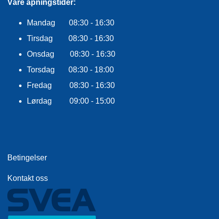
Våre åpningstider:
E
K
L
Mandag 08:30 - 16:30
E
Tirsdag 08:30 - 16:30
D
N
Onsdag 08:30 - 16:30
I
N
Torsdag 08:30 - 18:00
G
Fredag 08:30 - 16:30
Lørdag 09:00 - 15:00
V
A
N
N
S
Betingelser
P
O
R
Kontakt oss
T