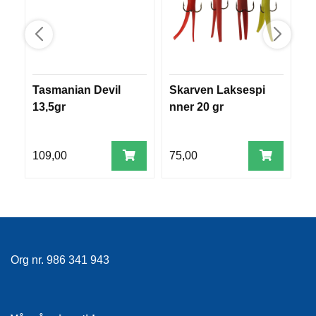
R
O
G
G
A
R
Tasmanian Devil
Skarven Laksespi
Pr
N
13,5gr
nner 20 gr
H
H
F
L
109,00
75,00
9
Y
T
E
P
L
A
G
G
Org nr. 986 341 943
B