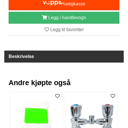
Hurtigkasse
B
Å
T
Legg i handlevogn
U
T
Legg til favoritter
S
T
Y
R
Beskrivelse
K
N
I
Andre kjøpte også
V
E
R
T
A
U