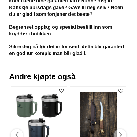
kompisene dine garantert vil misunne deg for.
R
Kanskje bursdags gave? Gave til deg selv? Noen
O
du er glad i som fortjener det beste?
G
G
Begrenset opplag og spesial bestillt inn som
A
R
krydder i butikken.
N
Sikre deg nå før det er for sent, dette blir garantert
en god tur kompis man blir glad i
.
F
L
Y
Andre kjøpte også
T
E
P
L
A
G
G
B