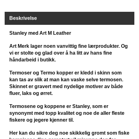
V
E
R
Beskrivelse
K
O
Stanley med Art M Leather
G
F
O
Art Merk lager noen vanvittig fine lærprodukter. Og
R
vi er stolte og glad over å ha litt av hans fine
T
håndarbeid i butikk.
Ø
Y
Termoser og Termo kopper er kledd i skinn som
N
kan tas av slik at man kan vaske selve termosen.
I
Skinnet er gravert med nydelige motiver av både
N
G
fluer, laks og ørret.
Termosene og koppene er Stanley, som er
synonymt med topp kvalitet og noe de aller fleste
T
E
fiskere og jegere kjenner til.
I
N
Her kan du sikre deg noe skikkelig gromt som fiske
E