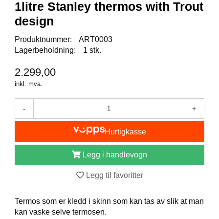
1litre Stanley thermos with Trout
B
Å
design
T
U
Produktnummer:
ART0003
T
Lagerbeholdning:
1 stk.
S
T
2.299,00
Y
R
inkl. mva.
-
+
K
N
Hurtigkasse
I
V
E
Legg i handlevogn
R
Legg til favoritter
T
Termos som er kledd i skinn som kan tas av slik at man
A
kan vaske selve termosen.
U