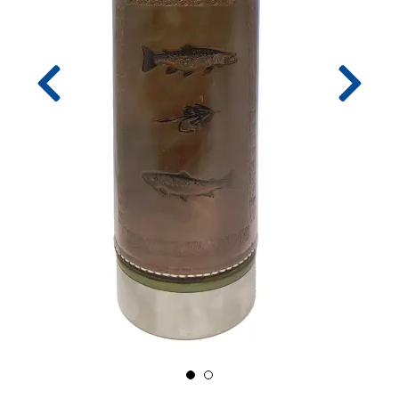
I
S
K
E
U
T
S
T
Y
R
F
L
U
E
F
I
S
K
E