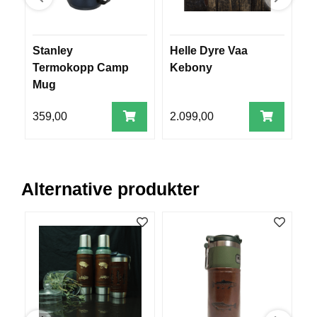
E
K
L
E
Stanley
Helle Dyre Vaa
F
D
Termokopp Camp
Kebony
e
N
Mug
I
N
G
359,00
2.099,00
7
V
A
Alternative produkter
N
N
S
P
O
R
T