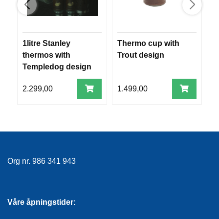
F
L
A
G
G
1litre Stanley
Thermo cup with
S
thermos with
Trout design
C
S
Templedog design
B
I
K
2.299,00
1.499,00
8
K
E
R
H
E
T
Org nr. 986 341 943
Våre åpningstider: