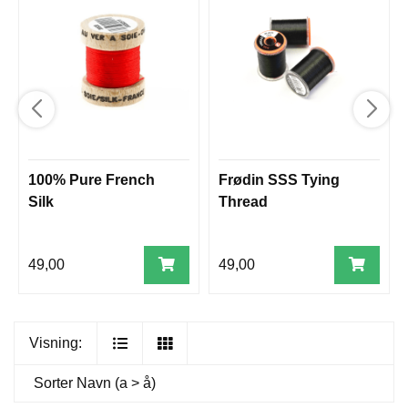
100% Pure French
Frødin SSS Tying
Silk
Thread
49,00
49,00
Visning:
Sorter
Navn (a > å)