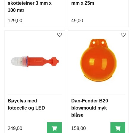
skotteteiner 3 mm x
mm x 25m
100 mtr
129,00
49,00
Bøyelys med
Dan-Fender B20
fotocelle og LED
blowmould myk
blåse
249,00
158,00