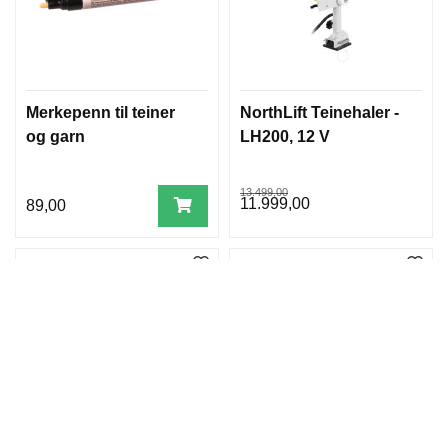
Merkepenn til teiner
NorthLift Teinehaler -
og garn
LH200, 12 V
13.499,00
11.999,00
89,00