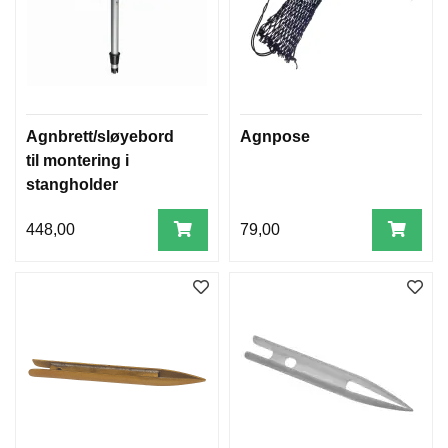
Agnbrett/sløyebord
Agnpose
til montering i
stangholder
448,00
79,00