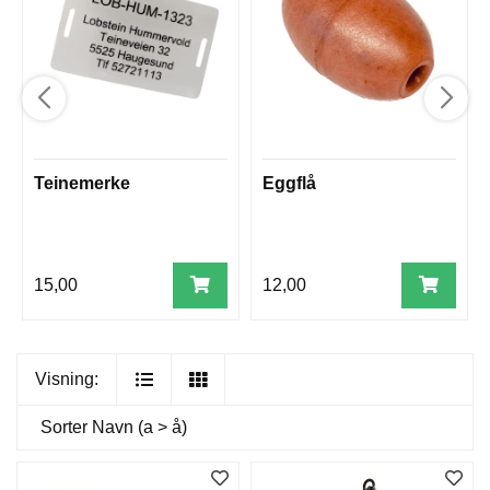
Teinemerke
Eggflå
15,00
12,00
Visning:
Sorter
Navn (a > å)